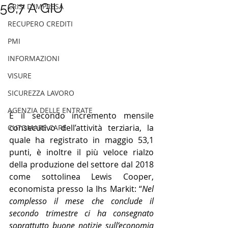
56,7 A GIU
CRISI D'IMPRESA
RECUPERO CREDITI
PMI
INFORMAZIONI
VISURE
SICUREZZA LAVORO
AGENZIA DELLE ENTRATE
È il secondo incremento mensile 
consecutivo dell’attività terziaria, la 
CUTOMARE CARE
quale ha registrato in maggio 53,1 
punti, è inoltre il più veloce rialzo 
della produzione del settore dal 2018 
come sottolinea Lewis Cooper, 
economista presso la Ihs Markit: “
Nel 
complesso il mese che conclude il 
secondo trimestre ci ha consegnato 
soprattutto buone notizie sull’economia 