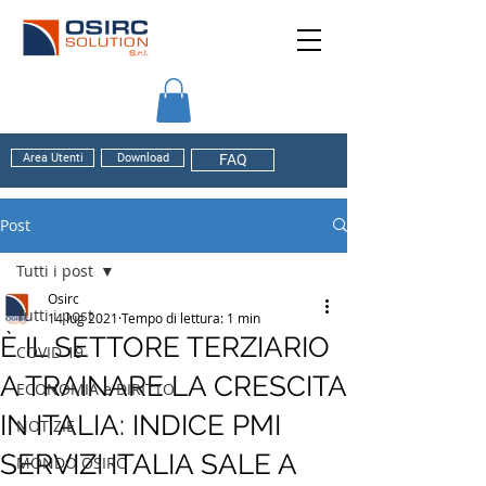
Area Utenti
Download
FAQ
Post
Tutti i post
Osirc
Tutti i post
14 lug 2021
Tempo di lettura: 1 min
È IL SETTORE TERZIARIO
COVID 19
A TRAINARE LA CRESCITA
ECONOMIA e DIRITTO
IN ITALIA: INDICE PMI
NOTIZIE
SERVIZI ITALIA SALE A
MONDO OSIRC