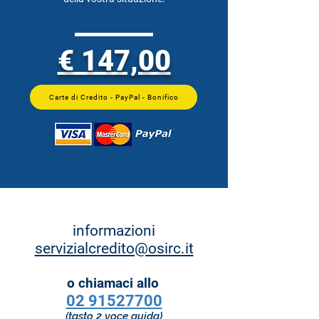
€ 147,00
Carte di Credito - PayPal - Bonifico
informazioni
servizialcredito@osirc.it
o chiamaci allo
02 91527700
(tasto 2 voce guida)