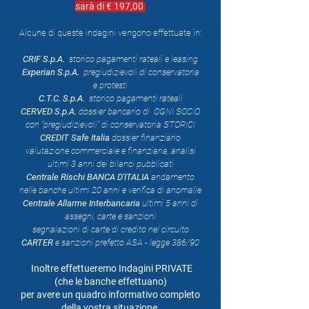
sarà di € 197,00
Alcune di queste indagini vengono effettuate in:
CRIF S.p.A.
storico pagamenti rateali e leasing
Experian S.p.A.
pregiudizievoli di conservatoria
e protesti
C.T.C. S.p.A.
storico pagamenti rateali
CERVED S.p.A.
dossier bancario di OGNI SOCIO
con "pregiudizievoli" di conservatoria STORICI
CREDIT Safe Italia
dossier finanziario
valutazione commerciale e finanziaria, analisi
ultimi 3 anni dei bilanci pubblicati
Centrale
Rischi BANCA D'ITALIA
andamento
nelle banche ultimi 20 anni e verifica di anomalie
Centrale Allarme Interbancaria
ultimi 5 anni di
assegni, carte e sanzioni
segnalazioni di carte di credito nel circuito
CARTER
e sanzioni prefetto ASA - legge 386/90
Inoltre effettueremo Indagini PRIVATE
(che le banche effettuano)
per avere un quadro informativo completo
della vostra situazione.