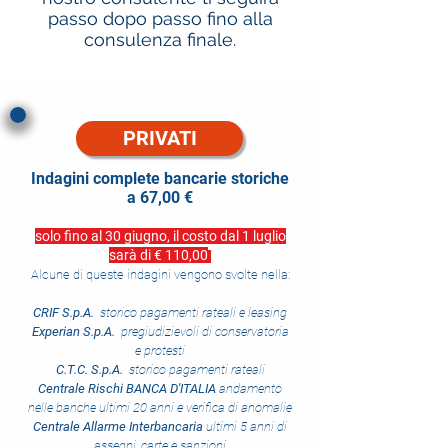
passo dopo passo fino alla
consulenza finale.
PRIVATI
Indagini complete bancarie storiche
a 67,00 €
solo fino al 30 giugno, il costo dal 1 luglio
sarà di € 110,00
Alcune di queste indagini vengono svolte nella:
CRIF S.p.A.
storico pagamenti rateali e leasing
Experian S.p.A.
pregiudizievoli di conservatoria
e protesti
C.T.C. S.p.A.
storico pagamenti rateali
Centrale
Rischi BANCA D'ITALIA
andamento
nelle banche ultimi 20 anni e verifica di anomalie
Centrale Allarme Interbancaria
ultimi 5 anni di
assegni, carte e sanzioni