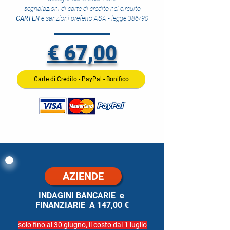
segnalazioni di carte di credito nel circuito
CARTER
e sanzioni prefetto ASA - legge 386/90
€ 67,00
Carte di Credito - PayPal - Bonifico
AZIENDE
INDAGINI BANCARIE e
FINANZIARIE A 147,00 €
solo fino al 30 giugno, il costo dal 1 luglio