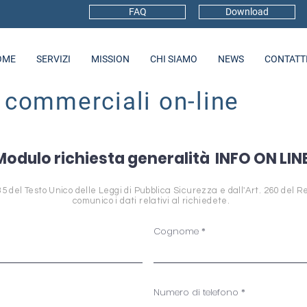
FAQ
Download
OME
SERVIZI
MISSION
CHI SIAMO
NEWS
CONTATT
 commerciali on-line
Modulo richiesta generalità INFO ON LIN
35 del Testo Unico delle Leggi di Pubblica Sicurezza e dall'Art. 260 del 
comunico i dati relativi al richiedete.
Cognome
Numero di telefono