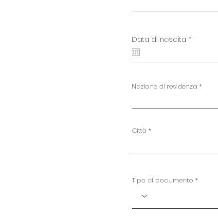
r
Data di nascita
*
e
q
u
i
r
e
Nazione di residenza
d
Città
Tipo di documento