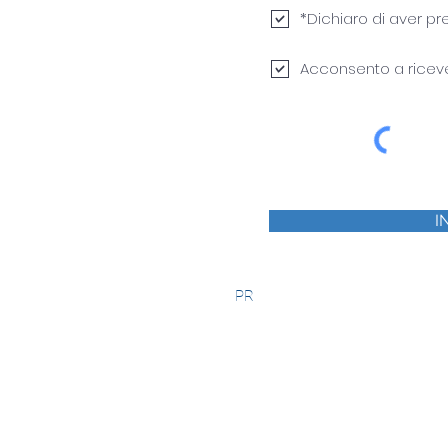
*Dichiaro di aver pr
Acconsento a ricever
I
PRIVACY POLICY