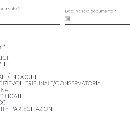
documento
r
Data rilascio documento
*
e
q
u
i
r
e
d
O
o
*
b
ICI
b
l
LETI
i
g
LI / BLOCCHI
a
DIZIEVOLI TRIBUNALE/CONSERVATORIA
t
ONA
o
SIFICATI
r
i
ICO
o
TI - PARTECIPAZIONI