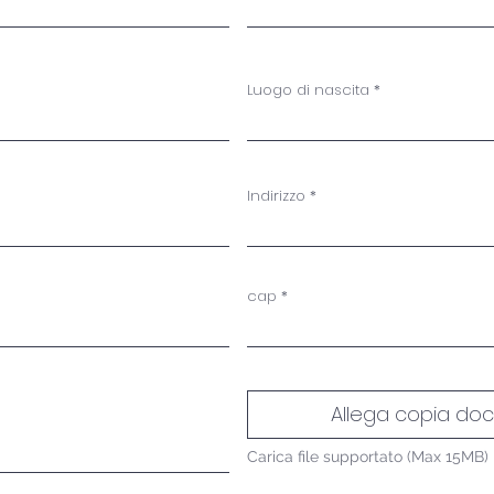
Luogo di nascita
Indirizzo
cap
Allega copia d
Carica file supportato (Max 15MB)