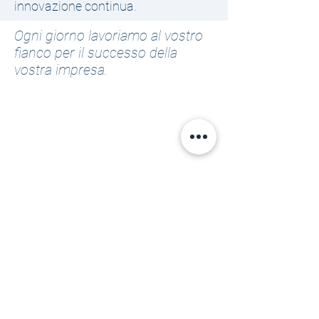
innovazione continua.
Ogni giorno lavoriamo al vostro
fianco per il successo della
vostra impresa.
OSIRC SOLUTION S.r.l.
Sede legale:
Via Achille Zezon , 4
20124 Milano
Sede operativa:
Via Rossini, 1/A
20045 Lainate (MI)
tel:
+39 0291527700
e-mail:
info@osirc.it
PEC=
osircsolution@pec.it
NR. REA= MI-2586295
C.F./P.IVA
11193500961
Tutte le immagini presenti all'interno di questo sito web,
sono gestite dalla società pragaweb s.r.o. -