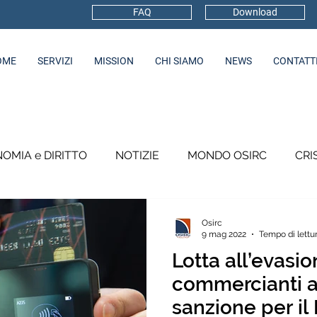
FAQ
Download
OME
SERVIZI
MISSION
CHI SIAMO
NEWS
CONTATT
OMIA e DIRITTO
NOTIZIE
MONDO OSIRC
CRI
INFORMAZIONI
VISURE
SICUREZZA LAVORO
Osirc
9 mag 2022
Tempo di lettur
Lotta all’evasio
CUTOMARE CARE
commercianti a
sanzione per il