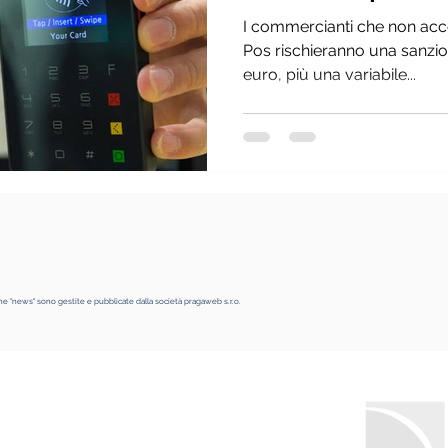
I commercianti che non acc
Pos rischieranno una sanzion
euro, più una variabile...
ne "news" sono gestite e pubblicate dalla società pragaweb s.r.o.