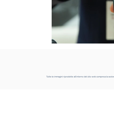
Tutte le immagini riprodotte all'interno del sito web compresa la sezio
OSIRC SOLUTION S.r.l.
Sede legale: