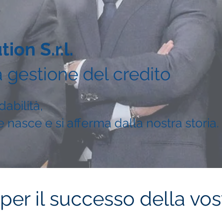
ion S.r.l.
a gestione del credito
dabilità,
 nasce e si afferma dalla nostra storia.
per il successo della vos