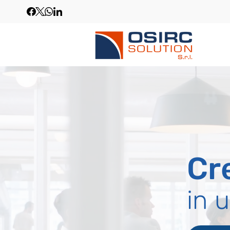
Cr
in 