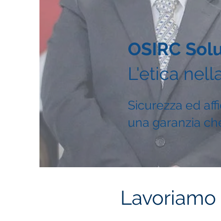
OSIRC Solut
L'etica nell
Sicurezza ed affi
una garanzia che
Lavoriamo 