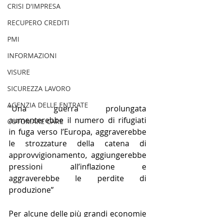
CRISI D'IMPRESA
RECUPERO CREDITI
PMI
INFORMAZIONI
VISURE
SICUREZZA LAVORO
AGENZIA DELLE ENTRATE
“Una guerra prolungata 
aumenterebbe il numero di rifugiati 
CUTOMARE CARE
in fuga verso l’Europa, aggraverebbe 
le strozzature della catena di 
approvvigionamento, aggiungerebbe 
pressioni all’inflazione e 
aggraverebbe le perdite di 
produzione”
Per alcune delle più grandi economie 