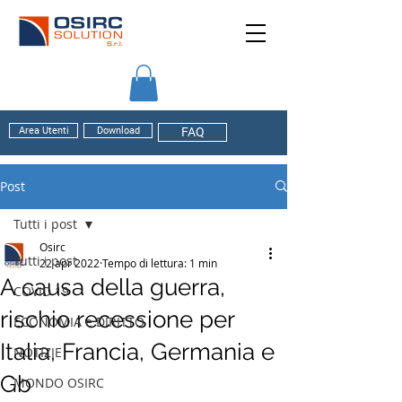
Area Utenti
Download
FAQ
Post
Tutti i post
Osirc
Tutti i post
22 apr 2022
Tempo di lettura: 1 min
A causa della guerra,
COVID 19
rischio recessione per
ECONOMIA e DIRITTO
Italia, Francia, Germania e
NOTIZIE
Gb
MONDO OSIRC