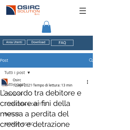
Area Utenti
Download
FAQ
Post
Tutti i post
Osirc
Tutti i post
12 apr 2021
Tempo di lettura: 13 min
L’accordo tra debitore e
COVID 19
creditore ai fini della
ECONOMIA e DIRITTO
messa a perdita del
NOTIZIE
credito e detrazione
MONDO OSIRC