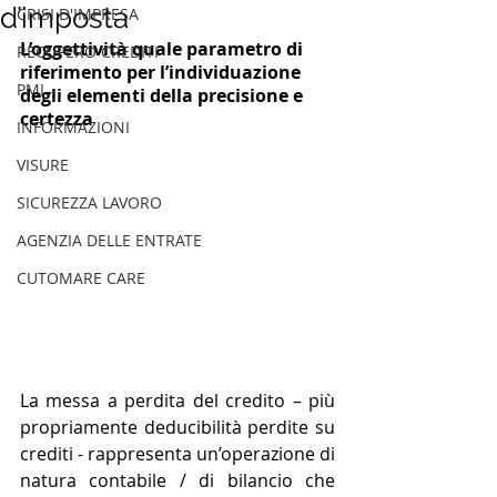
d’imposta
CRISI D'IMPRESA
L’oggettività quale parametro di 
RECUPERO CREDITI
riferimento per l’individuazione 
PMI
degli elementi della precisione e 
certezza 
INFORMAZIONI
VISURE
SICUREZZA LAVORO
AGENZIA DELLE ENTRATE
CUTOMARE CARE
La messa a perdita del credito – più 
propriamente deducibilità perdite su 
crediti - rappresenta un’operazione di 
natura contabile / di bilancio che 