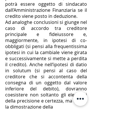
potrà essere oggetto di sindacato 
dall’Amministrazione Finanziaria se il 
credito viene posto in deduzione. 
Ad analoghe conclusioni si giunge nel 
caso di accordo tra creditore 
principale e fideiussore e, 
maggiormente, in ipotesi di co-
obbligati (si pensi alla frequentissima 
ipotesi in cui la cambiale viene girata 
e successivamente si mette a perdita 
il credito). Anche nell’ipotesi di datio 
in solutum (si pensi al caso del 
creditore che si accontenta della 
consegna di un oggetto dal valore 
inferiore del debito), dovranno 
coesistere non soltanto gli elementi 
della precisione e certezza, ma anche 
la dimostrazione della
convenienza economica nella scelta 
di concludere il nuovo negozio 
Ulteriori spunti di riflessione sorgono 