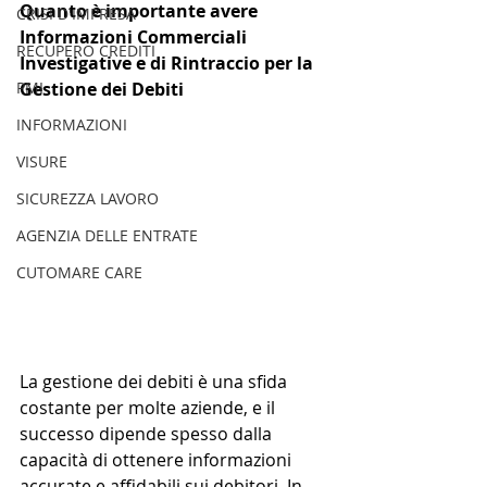
Quanto è importante avere 
CRISI D'IMPRESA
Informazioni Commerciali 
RECUPERO CREDITI
Investigative e di Rintraccio per la 
PMI
Gestione dei Debiti
INFORMAZIONI
VISURE
SICUREZZA LAVORO
AGENZIA DELLE ENTRATE
CUTOMARE CARE
La gestione dei debiti è una sfida 
costante per molte aziende, e il 
successo dipende spesso dalla 
capacità di ottenere informazioni 
accurate e affidabili sui debitori. In 