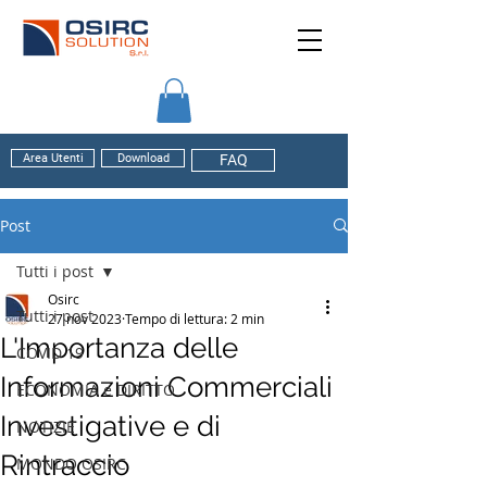
Area Utenti
Download
FAQ
Post
Tutti i post
Osirc
Tutti i post
27 nov 2023
Tempo di lettura: 2 min
L'Importanza delle
COVID 19
Informazioni Commerciali
ECONOMIA e DIRITTO
Investigative e di
NOTIZIE
Rintraccio
MONDO OSIRC