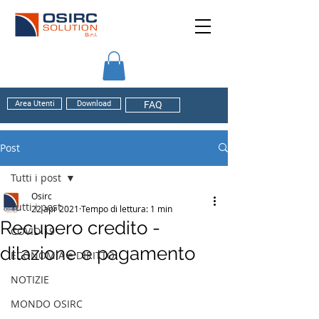
Area Utenti
Download
FAQ
Post
Tutti i post
Osirc
Tutti i post
22 apr 2021
Tempo di lettura: 1 min
Recupero credito -
COVID 19
dilazione e pagamento
ECONOMIA e DIRITTO
NOTIZIE
MONDO OSIRC