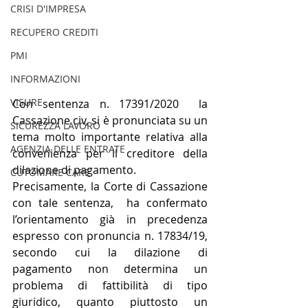
CRISI D'IMPRESA
RECUPERO CREDITI
PMI
INFORMAZIONI
VISURE
Con sentenza n. 17391/2020  la 
Cassazione civ, si è pronunciata su un 
SICUREZZA LAVORO
tema molto importante relativa alla 
AGENZIA DELLE ENTRATE
convenienza per il creditore della 
dilazione di pagamento.
CUTOMARE CARE
Precisamente, la Corte di Cassazione 
con tale sentenza,  ha confermato 
l’orientamento già in precedenza 
espresso con pronuncia n. 17834/19, 
secondo cui la dilazione di 
pagamento non determina un 
problema di fattibilità di tipo 
giuridico, quanto piuttosto un 